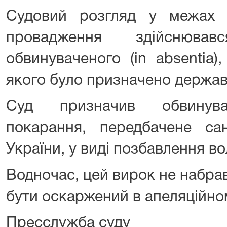
Судовий розгляд у межах 
провадження здійснював
обвинуваченого (in absentia)
якого було призначено держа
Суд призначив обвинува
покарання, передбачене са
України, у виді позбавлення во
Водночас, цей вирок не набра
бути оскаржений в апеляційно
Пресслужба суду