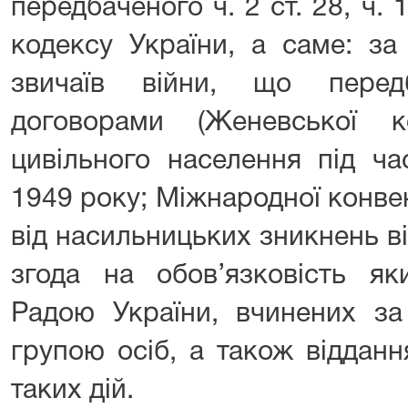
передбаченого ч. 2 ст. 28, ч. 
кодексу України, а саме: за
звичаїв війни, що перед
договорами (Женевської к
цивільного населення під ча
1949 року; Міжнародної конвенц
від насильницьких зникнень ві
згода на обов’язковість я
Радою України, вчинених з
групою осіб, а також віддан
таких дій.